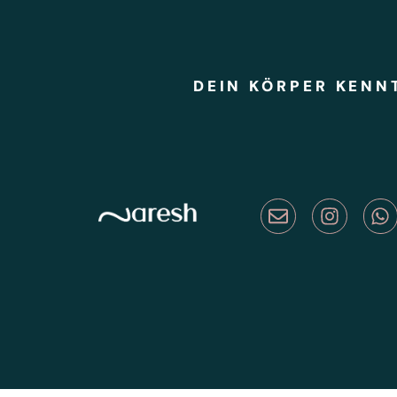
DEIN KÖRPER KENN
Envelope
Instag
W