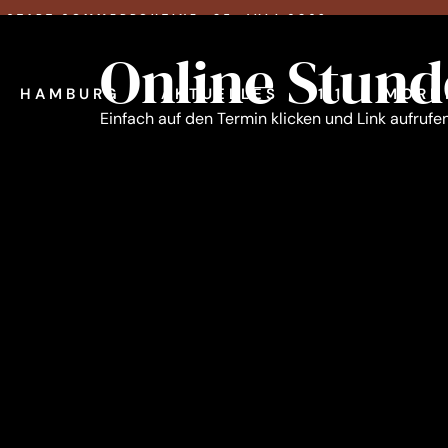
Skip
START SOMMERROUTINE: 07. JULI 2026
to
Online Stun
content
HAMBURG
AKTUELLES
1:1
MORN
Einfach auf den Termin klicken und Link aufrufe