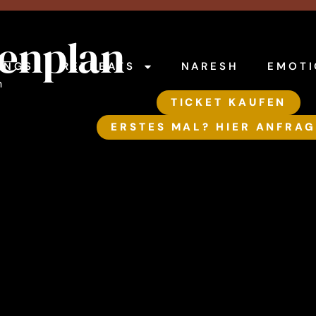
denplan
INGS
RETREATS
NARESH
EMOTI
n
TICKET KAUFEN
ERSTES MAL? HIER ANFRA